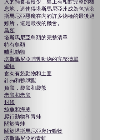
入的捕食者較少，島上有相對完整的棲
息地，這使得塔斯馬尼亞州成為包括塔
斯馬尼亞惡魔在內的許多物種的最後避
難所，這是最後的機會。
鳥類
塔斯馬尼亞鳥類的完整清單
特有鳥類
哺乳動物
塔斯馬尼亞哺乳動物的完整清單
蝙蝠
食肉有袋動物和土匪
針chi和鴨嘴獸
負鼠，袋鼠和袋熊
老鼠和老鼠
封條
鯨魚和海豚
爬行動物和青蛙
關於青蛙
關於塔斯馬尼亞爬行動物
塔斯馬尼亞的青蛙